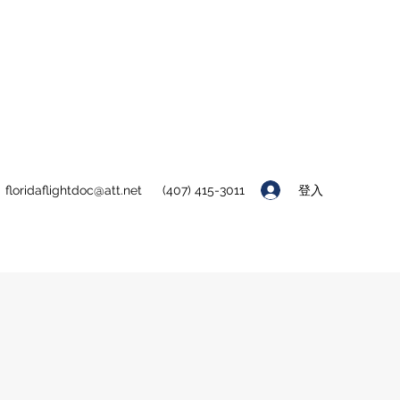
登入
floridaflightdoc@att.net
(407) 415-3011