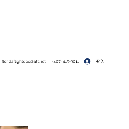
登入
floridaflightdoc@att.net
(407) 415-3011