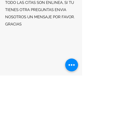
TODO LAS CITAS SON ENLINEA, SI TU
TIENES OTRA PREGUNTAS ENVIA
NOSOTROS UN MENSAJE POR FAVOR.
GRACIAS
5448 Hoffner Ave 套房 407，奥兰多，FL 32812
floridaflightdoc@att.net