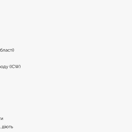
бласті)
воду (ICW)
ти
, діють