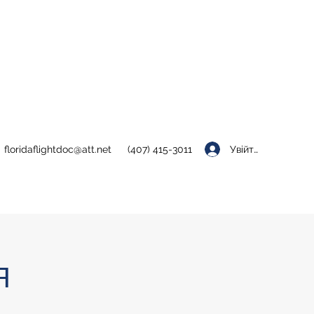
Увійти
floridaflightdoc@att.net
(407) 415-3011
Я