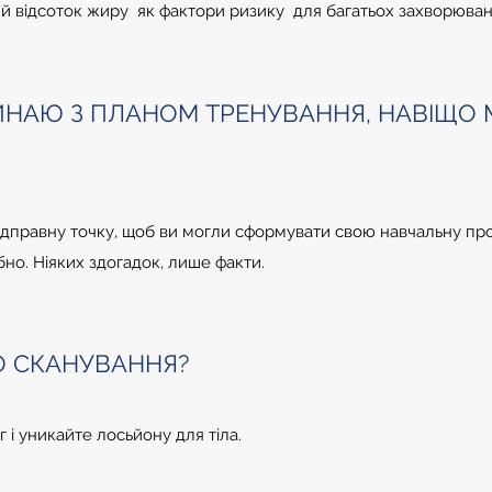
ий відсоток жиру як фактори ризику для багатьох захворюван
НАЮ З ПЛАНОМ ТРЕНУВАННЯ, НАВІЩО М
дправну точку, щоб ви могли сформувати свою навчальну пр
бно. Ніяких здогадок, лише факти.
О СКАНУВАННЯ?
 і уникайте лосьйону для тіла.