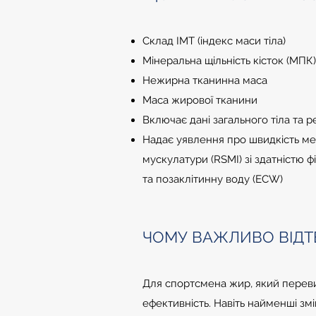
Склад ІМТ (індекс маси тіла)
Мінеральна щільність кісток (МПК)
Нежирна тканинна маса
Маса жирової тканини
Включає дані загального тіла та рег
Надає уявлення про швидкість мет
мускулатури (RSMI) зі здатністю ф
та позаклітинну воду (ECW)
ЧОМУ ВАЖЛИВО ВІДТ
Для спортсмена жир, який перевищ
ефективність. Навіть найменші змі