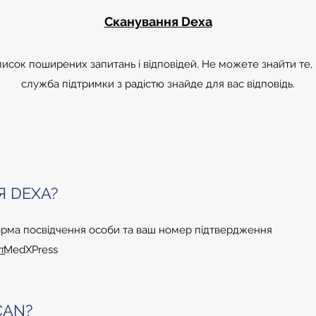
Сканування Dexa
писок поширених запитань і відповідей. Не можете знайти те,
служба підтримки з радістю знайде для вас відповідь.
 DEXA?
орма посвідчення особи та ваш номер підтвердження
у MedXPress
натисніть тут.
CAN?