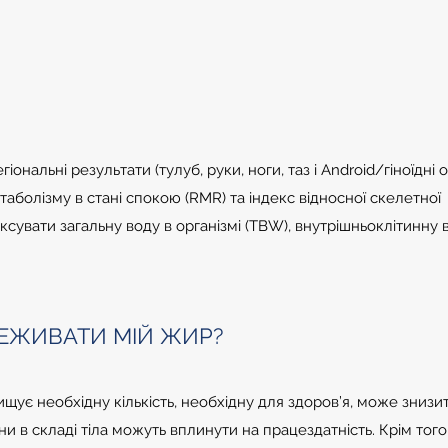
іональні результати (тулуб, руки, ноги, таз і Android/гіноїдні о
аболізму в стані спокою (RMR) та індекс відносної скелетної
іксувати загальну воду в організмі (TBW), внутрішньоклітинну 
ЕЖИВАТИ МІЙ ЖИР?
ує необхідну кількість, необхідну для здоров’я, може знизи
ни в складі тіла можуть вплинути на працездатність. Крім того