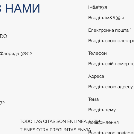
З НАМИ
Ім&#39;я
Електронна пошта
 DO
Телефон
, Флорида 32812
t
Адреса
Тема
172
TODO LAS CITAS SON ENLINEA, SI TU
повідомлення
TIENES OTRA PREGUNTAS ENVIA