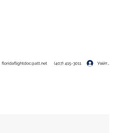
Увійти
floridaflightdoc@att.net
(407) 415-3011