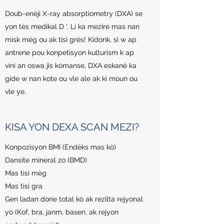
Doub-enèji X-ray absorptiometry (DXA) se
yon tès medikal D '. Li ka mezire mas nan
misk mèg ou ak tisi grès! Kidonk, si w ap
antrene pou konpetisyon kulturism k ap
vini an oswa jis kòmanse, DXA eskanè ka
gide w nan kote ou vle ale ak ki moun ou
vle ye.
KISA YON DEXA SCAN MEZI?
Konpozisyon BMI (Endèks mas kò)
Dansite mineral zo (BMD)
Mas tisi mèg
Mas tisi gra
Gen ladan done total kò ak rezilta rejyonal
yo (Kof, bra, janm, basen, ak rejyon