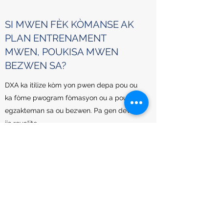
SI MWEN FÈK KÒMANSE AK
PLAN ENTRENAMENT
MWEN, POUKISA MWEN
BEZWEN SA?
DXA ka itilize kòm yon pwen depa pou ou
ka fòme pwogram fòmasyon ou a pou vize
egzakteman sa ou bezwen. Pa gen devine,
jis reyalite.
ESKE LI SEKIRITE?
Absoliman! Malgre ke DXA pwodui
radyografi, ekspoze a radyasyon tèlman
ba ke pa gen okenn pwoteksyon nan
chanm nan oswa pasyan yo mande.