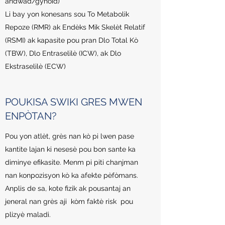
andwad/gynoid)
Li bay yon konesans sou To Metabolik
Repoze (RMR) ak Endèks Mik Skelèt Relatif
(RSMI) ak kapasite pou pran Dlo Total Kò
(TBW), Dlo Entraselilè (ICW), ak Dlo
Ekstraselilè (ECW)
POUKISA SWIKI GRES MWEN
ENPÒTAN?
Pou yon atlèt, grès nan kò pi lwen pase
kantite lajan ki nesesè pou bon sante ka
diminye efikasite. Menm pi piti chanjman
nan konpozisyon kò ka afekte pèfòmans.
Anplis de sa, kote fizik ak pousantaj an
jeneral nan grès aji kòm faktè risk pou
plizyè maladi.